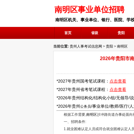
南明区事业单位招聘
南明区机关、事业单位、银行、医院、学
首页
省级
贵阳
当前位置:
贵州人事考试信息网
>
贵阳
>
南明区
2026年贵阳
*2027年
贵州
国考笔试课程：
点击查看
*2027年
贵州
省考笔试课程：
点击查看
*2026年
贵州
结构化/结构化小组/无领导/
*2026年
贵州
/
事业单位
/
教师
/医疗/
公务员
根据工作需要,
南明区
沙冲路街道办事处面向
一、招聘条件:
1.就业困难认定人员或符合就业困难认定人员,