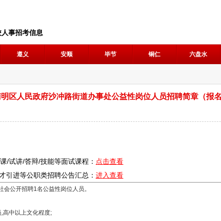
校人事招考信息
遵义
安顺
毕节
铜仁
六盘水
市南明区人民政府沙冲路街道办事处公益性岗位人员招聘简章（报名
说课/试讲/答辩/技能等面试课程：
点击查看
人才引进等公职类
招聘
公告汇总：
进入查看
社会公开招聘1名公益性岗位人员。
高中以上文化程度;