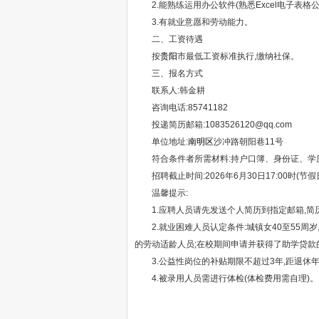
2.能熟练运用办公软件(熟悉Excel电子表格
3.有就业意愿和劳动能力。
二、工资待遇
按
贵阳
市最低工资标准执行,缴纳社保。
三、报名方式
联系人:韩金耕
咨询电话:85741182
投递简历邮箱:1083526120@qq.com
单位地址:
南明区
沙冲路朝阳巷11号
符合条件者所需材料:持户口簿、身份证、学历证
招聘截止时间:2026年6月30日17:00时(节假
温馨提示:
1.应聘人员请先发送个人简历到指定邮箱,简
2.就业困难人员认定条件:城镇女40至55周岁
的劳动适龄人员;在校期间申请并获得了助学贷款
3.公益性岗位的补贴期限不超过3年,距退休年
4.被录用人员需进行体检(体检费用需自理)。