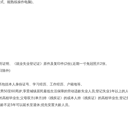
公式、能熟练操作电脑)。
明、《就业失业登记证》原件及复印件(2份),近期一寸免冠照片2张。
日除外)
历包括本人身份证号、学习经历、工作经历、户籍地等。
,男50至60周岁;享受城镇居民最低生活保障的劳动适龄失业人员;登记失业1年以上的
的高校毕业生;父母双方(单方)持《残疾证》的或本人持《残疾证》的高校毕业生;登记
龄不足5年可以延长至退休;优先安置大龄人员。