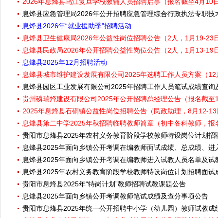
2026年息烽县乌江复旦学校教辅人员招聘启事（报名截至4月10
息烽县应急管理局2026年公开招聘应急管理综合行政执法专职
息烽县2026年“就业援助季”招聘活动
息烽县卫生健康局2026年公益性岗位招聘公告（2人，1月19-23
息烽县民政局2026年公开招聘公益性岗位公告（2人，1月13-19
息烽县2025年12月招聘活动
​息烽县城市维护建设发展有限公司2025年选聘工作人员方案（12
息烽县园区工业发展有限公司2025年招聘工作人员笔试成绩查
贵州磷瑞烽建设有限公司2025年公开招聘总经理公告（报名截至1
2025年息烽县石硐镇公益性岗位招聘公告（民政助理，8月12-1
息烽县第二中学2025年秋招聘临聘教师简章（初中各科教师，报名
贵阳市息烽县2025年农村义务教育阶段学校教师特设岗位计划
息烽县2025年面向乡镇公开考调在编教师面试成绩、总成绩、
息烽县2025年面向乡镇公开考调在编教师进入试教人员名单及试
息烽县2025年农村义务教育阶段学校教师特设岗位计划招聘面
贵阳市息烽县2025年“特岗计划”教师招聘试教课题公告
息烽县2025年面向乡镇公开考调教师笔试成绩及查分事项公告
贵阳市息烽县2025年统一公开招聘中小学（幼儿园）教师试教