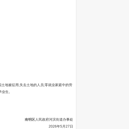
;因土地被征用,失去土地的人员;零就业家庭中的劳
毕业生。
南明区
人民政府河滨街道办事处
2026年5月27日