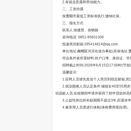
2.有就业意愿和劳动能力。
二、工资待遇
按
贵阳
市最低工资标准执行,缴纳社保。
三、报名方式
联系人:徐建慧、徐晓丽
咨询电话: 0851-85831306
投递简历邮箱:295414814@qq.com
单位地址:
南明区
河滨街道办事处(具体地址:
符合条件者所需材料:持户口簿、身份证、学历证
招聘截止时间:2026年6月15日17:00时(节假
温馨提示:
1.应聘人员请先发送个人简历到指定邮箱,简
2.就业困难人员认定条件:城镇女40至55周岁
动适龄人员;在校期间申请并获得了助学贷款的高
3.公益性岗位的补贴期限不超过3年,距退休年
4.被录用人员需进行体检(体检费用需自理)。