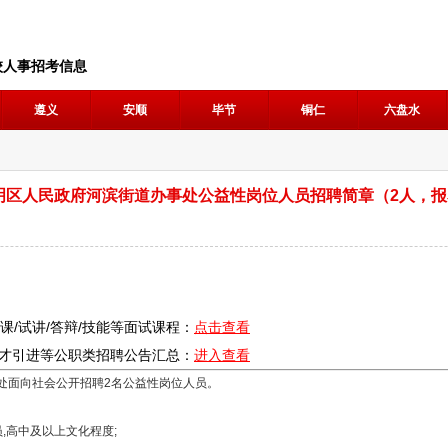
校人事招考信息
遵义
安顺
毕节
铜仁
六盘水
南明区人民政府河滨街道办事处公益性岗位人员招聘简章（2人，报
说课/试讲/答辩/技能等面试课程：
点击查看
人才引进等公职类
招聘
公告汇总：
进入查看
处面向社会公开招聘2名公益性岗位人员。
高中及以上文化程度;