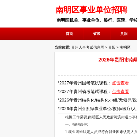
南明区事业单位招聘
南明区机关、事业单位、银行、医院、学
首页
省级
贵阳
当前位置:
贵州人事考试信息网
>
贵阳
>
南明区
2026年贵阳市
*2027年
贵州
国考笔试课程：
点击查看
*2027年
贵州
省考笔试课程：
点击查看
*2026年
贵州
结构化/结构化小组/无领导/
*2026年
贵州
/
事业单位
/
教师
/医疗/
公务员
根据工作需要,
南明区
人民政府河滨街道办事
一、招聘条件:
1.就业困难认定人员或符合就业困难认定人员,