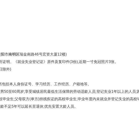
贵阳
市
南明区
瑞金南路46号宏资大厦12楼)
明、《就业失业登记证》原件及复印件(3份),近期一寸免冠照片3张。
日除外)
历包括本人身份证号、学习经历、工作经历、户籍地等。
,男50至60周岁;享受城镇居民最低生活保障的劳动适龄人员;登记失业1年以上的人员
校毕业生;父母双方(单方)持残疾证的高校毕业生;毕业年度内未就业并登记失业的高校
龄不足5年可以延长至退休;优先安置大龄人员。