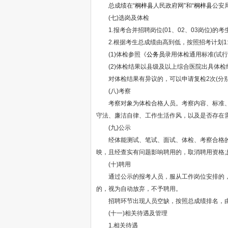
总成绩在“
桐梓县
人民政府网”和“
桐梓县
公安
(七)选岗及体检
1.报考合并招聘岗位(01、02、03岗位)
2.根据考生总成绩由高到低，按照招考计划1
(1)体检参照《
公务员
录用体检通用标准(试行
(2)体检结果以县级及以上综合医院出具体检
对体检结果有异议的，可以申请复检2次(分别
(八)考察
考察对象为体检合格人员。考察内容、标准、
守法、廉洁自律、工作生活作风，以及是否存在
(九)公示
经体能测试、笔试、面试、体检、考察合格的
映，且经查实有问题影响聘用的，取消聘用资格
(十)聘用
通过公示的报考人员，服从工作岗位安排的
的，视为自动放弃，不予聘用。
招聘环节出现人员空缺，按照总成绩排名，由高
(十一)相关待遇及管理
1.相关待遇