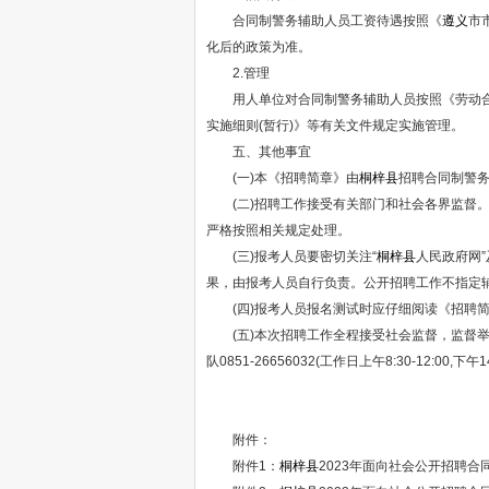
合同制警务辅助人员工资待遇按照《
遵义
市
化后的政策为准。
2.管理
用人单位对合同制警务辅助人员按照《劳动
实施细则(暂行)》等有关文件规定实施管理。
五、其他事宜
(一)本《招聘简章》由
桐梓县
招聘合同制警
(二)招聘工作接受有关部门和社会各界监督。
严格按照相关规定处理。
(三)报考人员要密切关注“
桐梓县
人民政府网”
果，由报考人员自行负责。公开招聘工作不指定
(四)报考人员报名测试时应仔细阅读《招聘简章
(五)本次招聘工作全程接受社会监督，监督举
队0851-26656032(工作日上午8:30-12:00,下午14
附件：
附件1：
桐梓县
2023年面向社会公开招聘合同