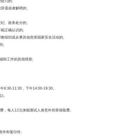
处罚的;
辞退或者解聘的;
纪、政务处分的;
能正确认识的;
教组织或从事其他危害国家安全活动的;
的;
辅助工作的其他情形;
0-11:30，下午14:00-19:30。
)。
费，每人12元体能测试人身意外伤害保险费。
原件和复印件;