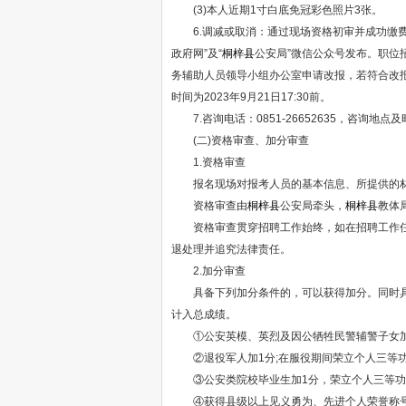
(3)本人近期1寸白底免冠彩色照片3张。
6.调减或取消：通过现场资格初审并成功缴费
政府网”及“
桐梓县
公安局”微信公众号发布。职位
务辅助人员领导小组办公室申请改报，若符合改
时间为2023年9月21日17:30前。
7.咨询电话：0851-26652635，咨询地点
(二)资格审查、加分审查
1.资格审查
报名现场对报考人员的基本信息、所提供的材
资格审查由
桐梓县
公安局牵头，
桐梓县
教体
资格审查贯穿招聘工作始终，如在招聘工作任何
退处理并追究法律责任。
2.加分审查
具备下列加分条件的，可以获得加分。同时具备
计入总成绩。
①公安英模、英烈及因公牺牲民警辅警子女加
②退役军人加1分;在服役期间荣立个人三等功的
③公安类院校毕业生加1分，荣立个人三等功的
④获得县级以上见义勇为、先进个人荣誉称号