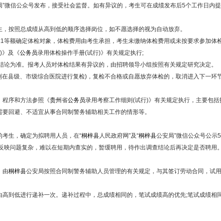
局”微信公众号发布，接受社会监督。如有异议的，考生可在成绩发布后5个工作日内
的考生，按照总成绩从高到低的顺序选择岗位，如不愿选择的视为自动放弃。
:1等额确定体检对象，体检费用由考生承担，考生未缴纳体检费用或未按要求参加体
)》及《
公务员
录用体检操作手册(试行)》有关规定执行;
结论为准。报考人员对体检结果有异议的，由招聘领导小组按照有关规定研究决定。
在县级、市级综合医院进行复检)，复检不合格或自愿放弃体检的，取消进入下一环
程序和方法参照《
贵州
省
公务员
录用考察工作细则(试行)》有关规定执行，主要包
需要回避、不适宜从事合同制警务辅助相关工作的情形等。
考生，确定为拟聘用人员，在“
桐梓县
人民政府网”及“
桐梓县
公安局”微信公众号公示
;反映问题复杂，难以在短期内查实的，暂缓聘用，待作出调查结论后再决定是否聘用
，由
桐梓县
公安局按照合同制警务辅助人员管理的有关规定，与其签订劳动合同，试用
到低进行递补一次。递补过程中，总成绩相同的，笔试成绩高的优先;笔试成绩相