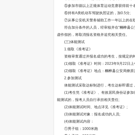
⑤参加市级以上正规体育运动竞赛获得前十名的
⑥持有A类机动车驾驶执照证的，加0.5分;
⑦从事公安机关警务辅助工作一年以上的在职人员
符合加分条件的人员，经审核并在“
桐梓县
公
虚作假的，将取消报名资格并追究相关责任。
(三)体能测试
1.领取《准考证》
资格审查通过并报名成功的考生，按规定的时
(1)领取《准考证》时间：2023年9月22日上午8:3
(2)领取《准考证》地点：
桐梓县
公安局燎原
2.参加测试
体能测试采取达标制进行，考生达标即通过，
(1)考生凭《准考证》、有效居民身份证参加
能测试的，报考人员自行承担相关责任;
(2)体能测试时间、地点详见《准考证》;
(3)体能测试对象：报名成功的人员;
(4)体能测试内容：
①男子组：1000米跑