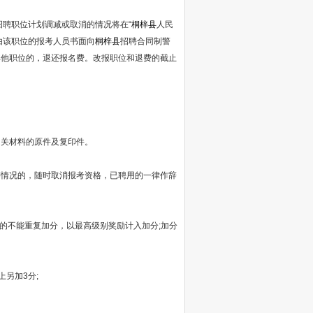
聘职位计划调减或取消的情况将在“
桐梓县
人民
由该职位的报考人员书面向
桐梓县
招聘合同制警
其他职位的，退还报名费。改报职位和退费的截止
关材料的原件及复印件。
情况的，随时取消报考资格，已聘用的一律作辞
的不能重复加分，以最高级别奖励计入加分;加分
另加3分;