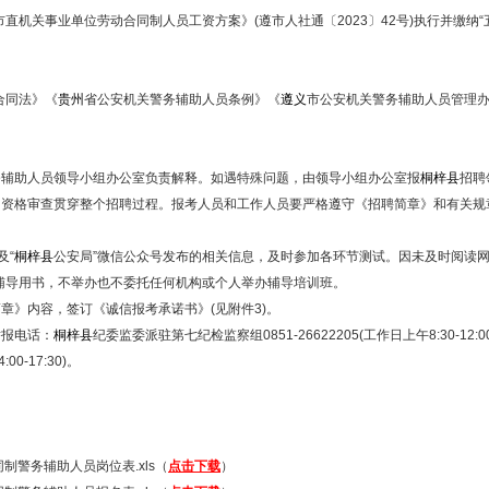
市直机关事业单位劳动合同制人员工资方案》(遵市人社通〔2023〕42号)执行并缴纳
合同法》《
贵州
省公安机关警务辅助人员条例》《
遵义
市公安机关警务辅助人员管理办
务辅助人员领导小组办公室负责解释。如遇特殊问题，由领导小组办公室报
桐梓县
招聘
资格审查贯穿整个招聘过程。报考人员和工作人员要严格遵守《招聘简章》和有关规
及“
桐梓县
公安局”微信公众号发布的相关信息，及时参加各环节测试。因未及时阅读
辅导用书，不举办也不委托任何机构或个人举办辅导培训班。
》内容，签订《诚信报考承诺书》(见附件3)。
报电话：
桐梓县
纪委监委派驻第七纪检监察组0851-26622205(工作日上午8:30-12:00,下
:00-17:30)。
制警务辅助人员岗位表.xls（
点击下载
）