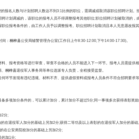
的报名人数与计划招聘人数达不到3:1比例的职位，需调减或取消该职位招聘计划。招
招聘计划调减的，该职位的报考人员不得调整报考其他职位;职位招聘计划被取消的，
报职位报考条件的，由工作人员予以调整报考。职位招聘计划取消且本人无意愿改报
及时间：
桐梓县
公安局辅警管理办公室(工作日上午8:30-12:00,下午14:00-17:30)。
料、报考资格等进行审查，审查不合格的人员不能进入下一环节。报考人员需提供相
局、
桐梓县
退役军人事务局等单位选派专人负责，全程接受监督。
环节发现有违纪违规、材料不齐、提供虚假资料或报考人员条件不符合招聘要求等
多项加分条件的，可以累计加分，累计加分不超过5分;同一事项多次获得表彰奖励
2分;
在退役军人加分的基础上另加2分;获得二等功及以上表彰的在退役军人加分的基础上
在公安类院校加分的基础上另加2分;
的加1分;