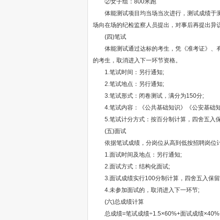
②女子组：800米跑
体能测试项目均当场当次进行，测试成绩于测试
场向在场的纪检监察人员提出，对事后再提出异
(四)笔试
体能测试通过达标的考生，凭《准考证》、有效
的考生，取消进入下一环节资格。
1.笔试时间：另行通知;
2.笔试地点：另行通知;
3.笔试形式：闭卷测试，满分为150分;
4.笔试内容：《公共基础知识》《公安基础知
5.笔试计分方式：按百分制计算，四舍五入保
(五)面试
依据笔试成绩，分岗位从高到低按招聘岗位计划数
1.面试时间及地点：另行通知;
2.面试方式：结构化面试;
3.面试成绩实行100分制计算，四舍五入保留
4.未参加面试的，取消进入下一环节;
(六)总成绩计算
总成绩=笔试成绩÷1.5×60%+面试成绩×4