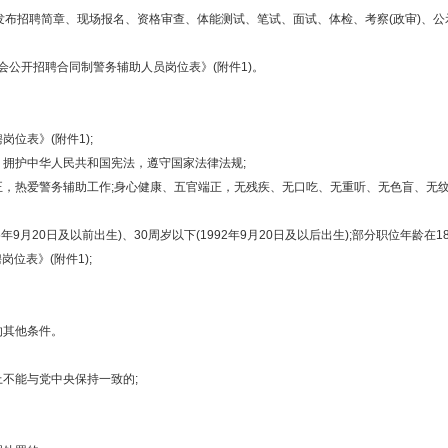
招聘简章、现场报名、资格审查、体能测试、笔试、面试、体检、考察(政审)、公
社会公开招聘合同制警务辅助人员岗位表》(附件1)。
位表》(附件1);
拥护中华人民共和国宪法，遵守国家法律法规;
，热爱警务辅助工作;身心健康、五官端正，无残疾、无口吃、无重听、无色盲、无纹身
9月20日及以前出生)、30周岁以下(1992年9月20日及以后出生);部分职位年龄在18
岗位表》(附件1);
的其他条件。
不能与党中央保持一致的;