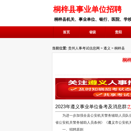
桐梓县事业单位招聘
桐梓县机关、事业单位、银行、医院、学
首页
省级
贵阳
当前位置:
贵州人事考试信息网
>
遵义
>
桐梓县
桐梓
2023年
遵义
事业单位
备考及消息群:
7
为进一步加强全县公安机关警务辅助人员队
省公安机关警务辅助人员条例》《
遵义
市公安机
一、招聘原则