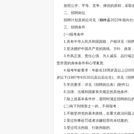
按照公开、平等、竞争、择优的原则，采取发布
二、招聘岗位
招聘计划及岗位详见《
桐梓县
2023年面向
三、招聘条件
(一)报考条件
1.具有中华人民共和国国籍，户籍详见《招聘岗
2.坚决拥护中国共产党的路线、方针、政策，
3.作风正派、责任心强、为人诚实、品行端正
责所需的身体条件和心理素质;
4.报考年龄要求：年龄在18周岁及以上(2005年
岁以下(1987年9月20日及以后出生)。详见《招聘
5.学历要求：详见《招聘岗位表》(附件1);
6.法律、法规和国家有关规定的其他条件;
7.除上述基本条件外，需同时满足招聘岗位
(二)有下列情形之一的，不得报考：
1.不能坚持党的基本路线，在重大政治问题上
2.受过刑事处罚或者涉嫌犯罪尚未结案的;
3.受过司法拘留、行政拘留的;