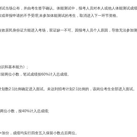
当场公布，并由考生签字确认。体能测试中，报考人员对本人或他人体能测试成绩
议或举报申请的不予受理;未参加体能测试的考生，取消进入下一环节资格。
居民身份证方能进入考场，双证缺一不可。因报考人员个人原因，导致无法参加测
识和基本能力》;
留两位小数，笔试成绩按60%计入总成绩。
2:1比例确定进入面试。未达到招考计划2:1比例的，该岗位考生全部进入面试。
两位小数，按40%计入总成绩;
0%+加分，成绩均实行四舍五入保留小数点后两位。