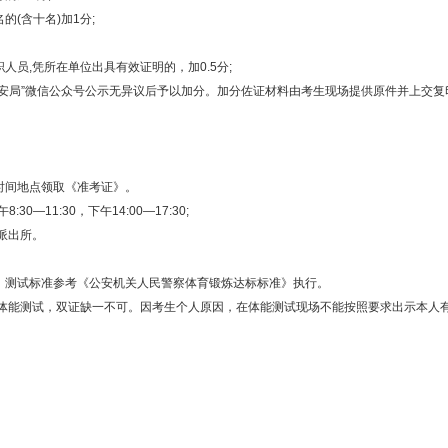
(含十名)加1分;
,凭所在单位出具有效证明的，加0.5分;
安局”微信公众号公示无异议后予以加分。加分佐证材料由考生现场提供原件并上交复
间地点领取《准考证》。
0—11:30，下午14:00—17:30;
派出所。
测试标准参考《公安机关人民警察体育锻炼达标标准》执行。
体能测试，双证缺一不可。因考生个人原因，在体能测试现场不能按照要求出示本人