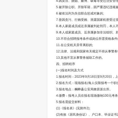
4.因卖淫、嫖娼、赌博、吸毒等受过治安管理
5.被开除公职、开除军籍，因严重违纪违规被
6.被依法列为失信联合惩戒对象的;
7.曾因贪污、行贿受贿、泄露国家机密受过党
8.本人家庭成员或近亲属被判处刑罚，本人不
9.本人或家庭成员、近亲属参加非法组织、邪
10.不符合招聘报考条件或岗位所需资格条件
11.在公安机关异常离职的;
12.法律、法规和国家有关规定不得从事警务
13.其他不宜从事警务辅助工作的。
四、招聘程序
(一)报名时间及方式
1.报名时间：2023年9月18日至9月20日，上午8:3
2.报名方式：现场报名(每人仅限报考一个职位
3.报名地点：
桐梓县
公安局燎原派出所。
4.缴费：报考人员在报名现场缴纳100元考务
5.报名需提交材料：
(1)《报名表》(见附件2);
(2)有效《居民身份证》、户口本、毕业证书