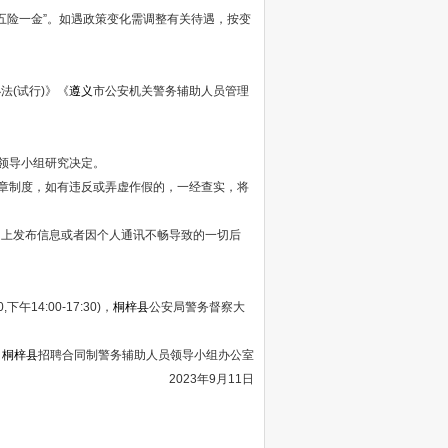
“五险一金”。如遇政策变化需调整有关待遇，按变
法(试行)》《
遵义
市公安机关警务辅助人员管理
领导小组研究决定。
章制度，如有违反或弄虚作假的，一经查实，将
网上发布信息或者因个人通讯不畅导致的一切后
午14:00-17:30)，
桐梓县
公安局警务督察大
桐梓县
招聘合同制警务辅助人员领导小组办公室
2023年9月11日