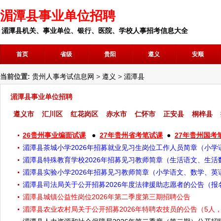
湄潭县事业单位招聘
湄潭县机关、事业单位、银行、医院、学校人事招考信息大全
首页
省级
贵阳
遵义
安顺
当前位置:
贵州人事考试信息网
>
遵义
>
湄潭县
湄潭县事业单位招聘
遵义市
汇川区
红花岗区
赤水市
仁怀市
正安县
桐梓县
26贵州事业编面试课
●
27年贵州省考笔试课
●
27年贵州国考
湄潭县茶城小学2026年招募就业见习生岗位工作人员简章（小学语
湄潭县特殊教育学校2026年招募见习教师简章（生活语文、生活数
湄潭县实验小学2026年招募见习教师简章（小学语文、数学、英语
湄潭县司法局关于公开招募2026年度法律援助志愿者的公告（报
湄潭县城镇公益性岗位2026年第二季度第三期招聘公告
湄潭县农业农村局关于公开招募2026年特聘农技员的公告（5人，