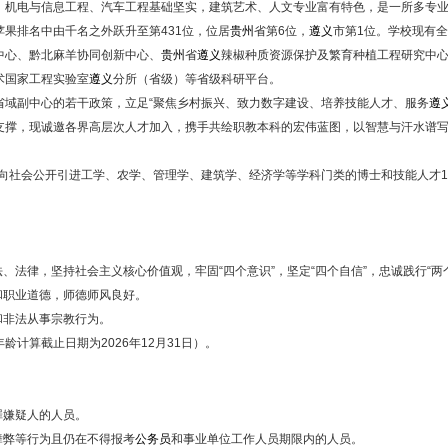
，机电与信息工程、汽车工程基础坚实，建筑艺术、人文专业富有特色，是一所多专
果排名中由千名之外跃升至第431位，位居
贵州
省第6位，
遵义
市第1位。学校现有全
中心、黔北麻羊协同创新中心、
贵州
省
遵义
辣椒种质资源保护及繁育种植工程研究中心、
术国家工程实验室
遵义
分所（省级）等省级科研平台。
省域副中心的若干政策，立足“聚焦乡村振兴、致力数字建设、培养技能人才、服务
遵
支撑，现诚邀各界高层次人才加入，携手共绘职教本科的宏伟蓝图，以智慧与汗水谱
面向社会公开引进工学、农学、管理学、建筑学、经济学等学科门类的博士和技能人才1
、法律，坚持社会主义核心价值观，牢固“四个意识”，坚定“四个自信”，忠诚践行“两
和职业道德，师德师风良好。
和非法从事宗教行为。
龄计算截止日期为2026年12月31日）。
。
罪嫌疑人的人员。
舞弊等行为且仍在不得报考
公务员
和事业单位工作人员期限内的人员。