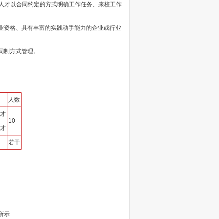
进人才以合同约定的方式明确工作任务、来校工作
业资格、具有丰富的实践动手能力的企业或行业
同制方式管理。
人数
才
10
才
若干
所示