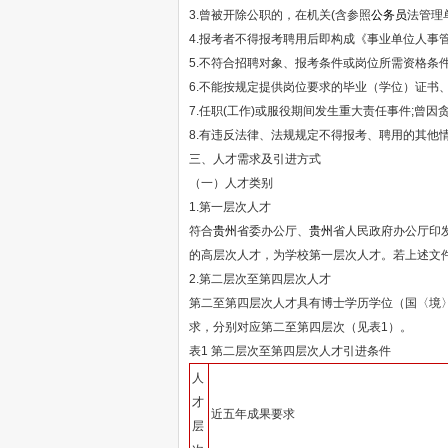
3.曾被开除公职的，在机关(含参照
公务员
法管理
4.报考者不得报考聘用后即构成《事业单位人事
5.不符合招聘对象、报考条件或岗位所需资格条
6.不能按规定提供岗位要求的毕业（学位）证书
7.任职(工作)或服役期间发生重大责任事件;
8.有违反法律、法规规定不得报考、聘用的其他
三、人才需求及引进方式
（一）人才类别
1.第一层次人才
符合
贵州
省委办公厅、
贵州
省人民政府办公厅印
的高层次人才，为学校第一层次人才。若上述文
2.第二层次至第四层次人才
第二至第四层次人才具有博士学历学位（国〈境〉
求，分别对应第二至第四层次（见表1）。
表1 第二层次至第四层次人才引进条件
人
才
近五年成果要求
层