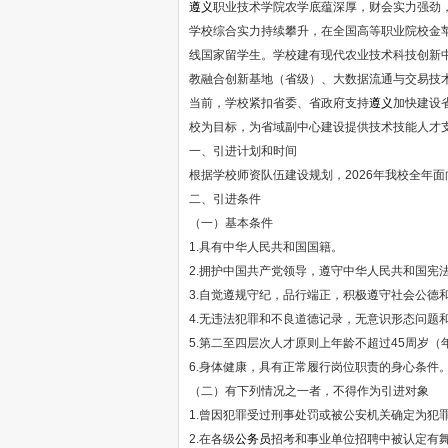
遵义
职业技术学院农学底蕴深厚，财会实力强劲
学校综合实力持续攀升，在全国高等职业院校金苹
线国家留学生。学校建有现代农业技术科技创新
教融合创新基地（省级）、大数据流通与交易技
当前，学校紧扣省委、省政府支持
遵义
加快建设
校为目标，为省域副中心建设提供技术技能人才
一、引进计划和时间
根据学校师资队伍建设规划，2026年我校全年
二、引进条件
（一）基本条件
1.具有中华人民共和国国籍。
2.拥护中国共产党领导，遵守中华人民共和国宪法
3.自觉遵规守纪，品行端正，积极遵守社会公德
4.无违法犯罪和不良道德记录，无意识形态问题
5.第二至四层次人才原则上年龄不超过45周岁（年
6.身体健康，具有正常履行岗位职责的身心条件
（二）有下列情况之一者，不得作为引进对象
1.曾因犯罪受过刑事处罚或被公安机关确定为犯
2.在各级
公务员
招考和事业单位招聘中被认定有