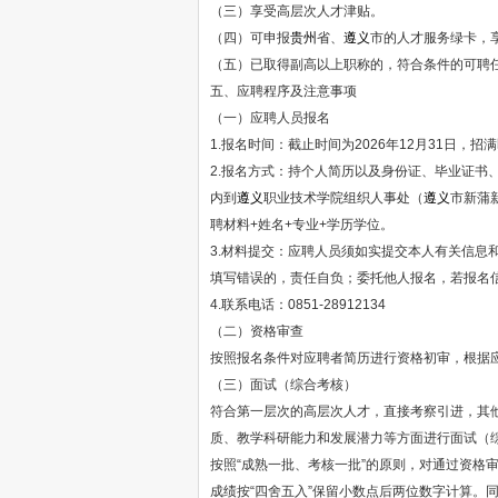
（三）享受高层次人才津贴。
（四）可申报
贵州
省、
遵义
市的人才服务绿卡，
（五）已取得副高以上职称的，符合条件的可聘
五、应聘程序及注意事项
（一）应聘人员报名
1.报名时间：截止时间为2026年12月31日，招
2.报名方式：持个人简历以及身份证、毕业证
内到
遵义
职业技术学院组织人事处（
遵义
市新蒲
聘材料+姓名+专业+学历学位。
3.材料提交：应聘人员须如实提交本人有关信息
填写错误的，责任自负；委托他人报名，若报名
4.联系电话：0851-28912134
（二）资格审查
按照报名条件对应聘者简历进行资格初审，根据
（三）面试（综合考核）
符合第一层次的高层次人才，直接考察引进，其
质、教学科研能力和发展潜力等方面进行面试（
按照“成熟一批、考核一批”的原则，对通过资格
成绩按“四舍五入”保留小数点后两位数字计算。