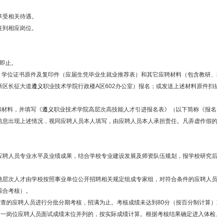
享受相关待遇。
任到相应岗位。
满即止。
书、学位证书原件及复印件（应届生凭毕业生就业推荐表）和其它应聘材料（包含教研
新区长征大道
遵义
职业技术学院行政楼A区602办公室）报名；或发送上述材料原件扫描件到
和材料，并填写《
遵义
职业技术学院高层次高技能人才引进报名表》（以下简称《报名
信息出现上述情况，视同应聘人员本人填写，由应聘人员本人承担责任。凡弄虚作假
应聘人员专业水平及业绩成果，结合学校专业建设发展及师资队伍规划，报学校研究
他层次人才由学校按照事业单位公开招聘相关规定组成专家组，对符合条件的应聘人
综合考核）。
审查的应聘人员进行分批分期考核，招满为止。考核成绩未达到80分（按百分制计算
同一岗位应聘人员面试成绩末位并列的，按实际成绩计算。根据考核结果确定进入体检