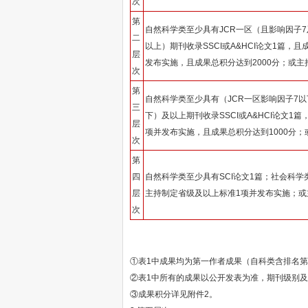
次
第
自然科学类至少具有JCR一区（且影响因子7
二
以上）期刊收录SSCI或A&HCI论文1篇，
层
发布实施，且成果总积分达到2000分；或主
次
第
自然科学类至少具有（JCR一区影响因子7以
三
下）及以上期刊收录SSCI或A&HCI论文1
层
项并发布实施，且成果总积分达到1000分；
次
第
四
自然科学类至少具有SCI论文1篇；社会科学类
层
主持制定省级及以上标准1项并发布实施；或
次
①表1中成果均为第一作者成果（自科类含排名
②表1中所有的成果以公开发表为准，期刊级别及
③成果积分详见附件2。