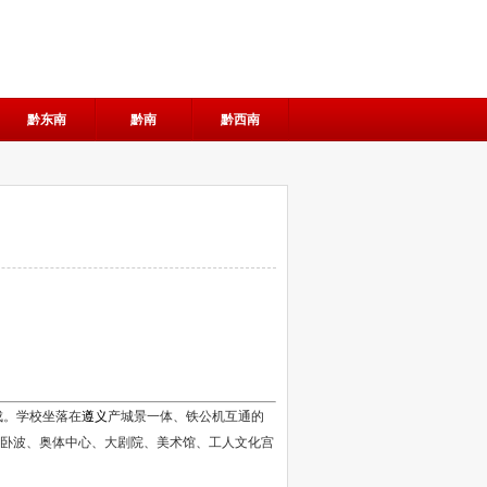
黔东南
黔南
黔西南
）
成。学校坐落在
遵义
产城景一体、铁公机互通的
桥卧波、奥体中心、大剧院、美术馆、工人文化宫