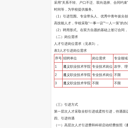
采用“关系不转、户口不迁、双向选择、合同约
时间等，为学校提供服务。
（1）引进范围。专业带头人、优秀中青年拔尖
高技能人才，学校采取“一事一议”“一人一策”的
（2）聘用形式。在双方自愿的基础上签订合同
（二）岗位需求
人才引进岗位需求（见表3）。
表3人才引进岗位需求
序号
招聘单位
岗位需求
专业领域
1
遵义
职业技术学院
专业技术岗位
农学、理
2
遵义
职业技术学院
专业技术岗位
不限
3
遵义
职业技术学院
不限
不限
（三）引进方式
第一层次人才采取全职引进或柔性引进，待遇面
四、引进待遇
（一）高层次人才引进费和科研启动经费按照《