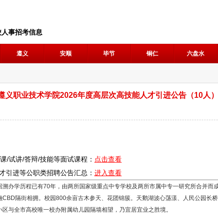
校人事招考信息
遵义
安顺
毕节
铜仁
六盘水
遵义职业技术学院2026年度高层次高技能人才引进公告（10人
说课/试讲/答辩/技能等面试课程：
点击查看
人才引进等公职类
招聘
公告汇总：
进入查看
回溯办学历程已有70年，由两所国家级重点中专学校及两所市属中专一研究所合并而
CBD隔街相拥。校园800余亩古木参天、花团锦簇。天鹅湖波心荡漾、人民公园长
小区与全市高校唯一校办附属幼儿园隔墙相望，乃宜居宜业之胜境。