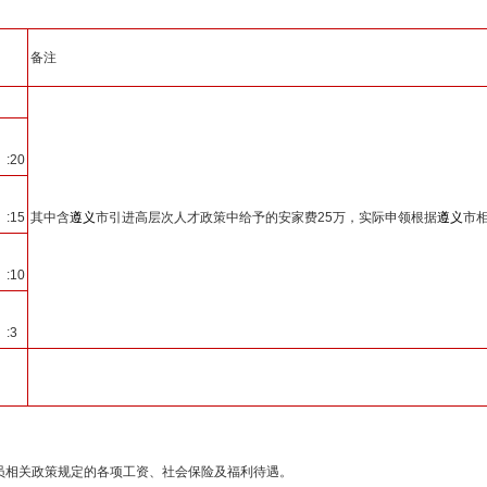
备注
:20
:15
其中含
遵义
市引进高层次人才政策中给予的安家费25万，实际申领根据
遵义
市
:10
:3
员相关政策规定的各项工资、社会保险及福利待遇。