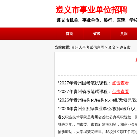
遵义市事业单位招聘
遵义市机关、事业单位、银行、医院、学
首页
省级
贵阳
当前位置:
贵州人事考试信息网
>
遵义
>
遵义市
*2027年
贵州
国考笔试课程：
点击查看
*2027年
贵州
省考笔试课程：
点击查看
*2026年
贵州
结构化/结构化小组/无领导/
*2026年
贵州
/
事业单位
/
教师
/医疗/
公务员
遵义
职业技术学院是
贵州
省首批公办高职院校，
城央之地，与市委、市政府隔湖相望，和商业金融
拾步即达，大学城繁花锦里。我校独立职工住宅