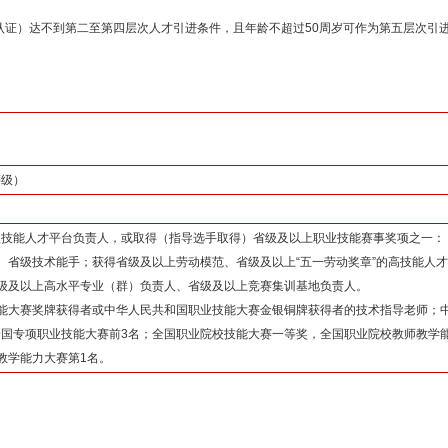
认证）达不到第二至第四层次人才引进条件，且年龄不超过50周岁可作为第五层次引
等级）
级技能人才平台负责人，或取得（指导选手取得）省级及以上职业技能赛事奖项之一：
、省级技术能手；获得省级及以上劳动模范、省级及以上“五一劳动奖章”的高技能人
级及以上高水平专业（群）负责人、省级及以上竞赛集训基地负责人。
能大赛奖牌获得者或中华人民共和国职业技能大赛金银铜牌获得者的技术指导老师；
国专项职业技能大赛前3名；全国职业院校技能大赛一等奖，全国职业院校教师教学
教学能力大赛第1名。