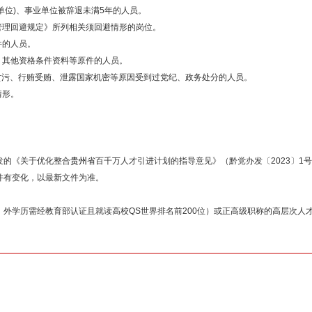
单位)、事业单位被辞退未满5年的人员。
管理回避规定》所列相关须回避情形的岗位。
件的人员。
、其他资格条件资料等原件的人员。
曾因贪污、行贿受贿、泄露国家机密等原因受到过党纪、政务处分的人员。
情形。
发的《关于优化整合
贵州
省百千万人才引进计划的指导意见》（黔党办发〔2023〕1
件有变化，以最新文件为准。
外学历需经教育部认证且就读高校QS世界排名前200位）或正高级职称的高层次人