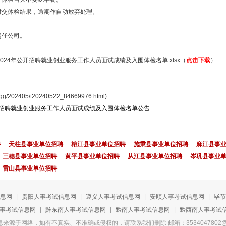
交体检结果，逾期作自动放弃处理。
责任公司。
24年公开招聘就业创业服务工作人员面试成绩及入围体检名单.xlsx（
点击下载
）
/202405/t20240522_84669976.html)
年招聘就业创业服务工作人员面试成绩及入围体检名单公告
聘
天柱县事业单位招聘
榕江县事业单位招聘
施秉县事业单位招聘
麻江县事
三穗县事业单位招聘
黄平县事业单位招聘
从江县事业单位招聘
岑巩县事业
雷山县事业单位招聘
息网
|
贵阳人事考试信息网
|
遵义人事考试信息网
|
安顺人事考试信息网
|
毕节
事考试信息网
|
黔东南人事考试信息网
|
黔南人事考试信息网
|
黔西南人事考试
来源于网络，如有不真实、不准确或侵权的，请联系我们删除 邮箱：3534047802@q