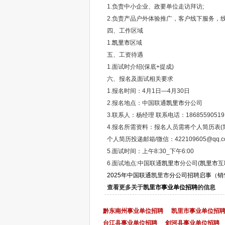
1.负责中小企业、政要单位走访拜访;
2.负责产品户外体验推广，客户线下服务，线
四、工作区域
1.
凯里市
区域
五、工资待遇
1.面试时介绍(保底+提成)
六、报名及面试相关要求
1.报名时间：4月1日—4月30日
2.报名地点：中国联通
凯里市
分公司
3.联系人：杨经理 联系电话：18685590519
4.报名所需资料：报名人员需将个人简历表(
个人简历投递邮箱/微信：422109605@qq.com/
5.面试时间：上午8:30_下午6:00
6.面试地点:中国联通
凯里市
分公司(
凯里市
互
2025年中国联通凯里市分公司招聘启事（
查看更多关于
凯里市事业单位招聘
的信息
黔东南州事业单位招聘
凯里市事业单位招
台江县事业单位招聘
剑河县事业单位招聘