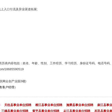
上入口引流及异业渠道拓展;
简历表内容包括：姓名、年龄、性别、工作经历、学习经历、身份证号码、电话号码、
18685590519
联网众创产业园3楼)
销售客户经理）
聘
天柱县事业单位招聘
榕江县事业单位招聘
施秉县事业单位招聘
麻江县事
三穗县事业单位招聘
黄平县事业单位招聘
从江县事业单位招聘
岑巩县事业