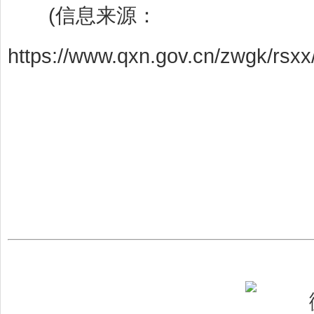
(信息来源：
https://www.qxn.gov.cn/zwgk/rsx